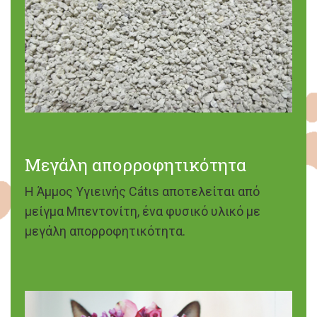
Μεγάλη απορροφητικότητα
Η Άμμος Υγιεινής Cátιs αποτελείται από
μείγμα Μπεντονίτη, ένα φυσικό υλικό με
μεγάλη απορροφητικότητα.