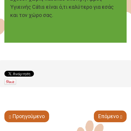
Υγιεινής Cátιs είναι ό,τι καλύτερο για εσάς
και τον χώρο σας.
Προηγούμενο
Επόμενο