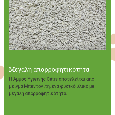
Μεγάλη απορροφητικότητα
Η Άμμος Υγιεινής Cátιs αποτελείται από
μείγμα Μπεντονίτη, ένα φυσικό υλικό με
μεγάλη απορροφητικότητα.