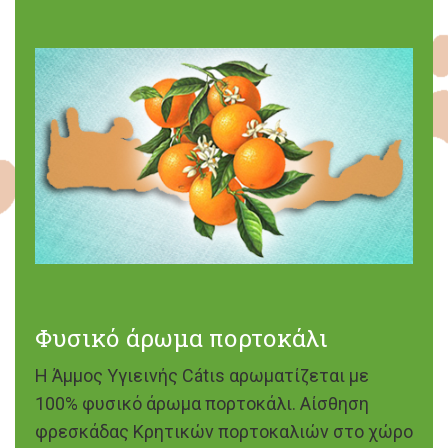
Φυσικό άρωμα πορτοκάλι
Η Άμμος Υγιεινής Cátιs αρωματίζεται με
100% φυσικό άρωμα πορτοκάλι. Αίσθηση
φρεσκάδας Κρητικών πορτοκαλιών στο χώρο